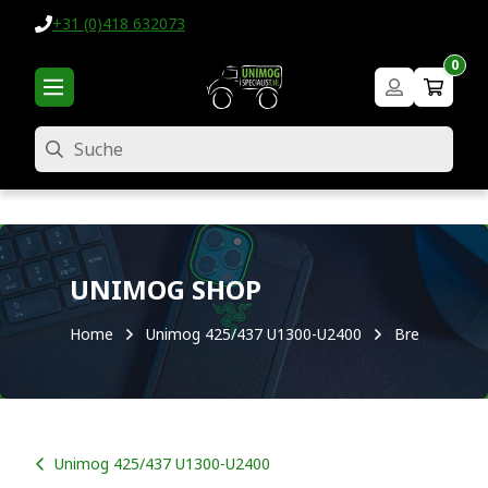
+31 (0)418 632073
0
Suche
UNIMOG SHOP
Home
Unimog 425/437 U1300-U2400
Bremsen
Unimog 425/437 U1300-U2400