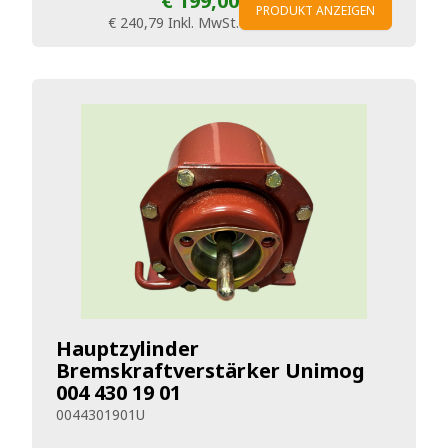
€ 199,00
PRODUKT ANZEIGEN
€ 240,79
Inkl. MwSt.
Hauptzylinder
Bremskraftverstärker Unimog
004 430 19 01
0044301901U