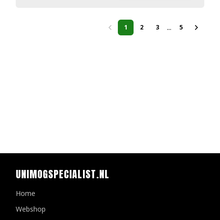
...
1
2
3
5
UNIMOGSPECIALIST.NL
Home
Webshop