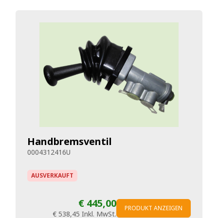
Handbremsventil
0004312416U
AUSVERKAUFT
€ 445,00
PRODUKT ANZEIGEN
€ 538,45
Inkl. MwSt.