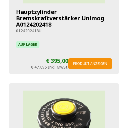
Hauptzylinder
Bremskraftverstärker Unimog
A0124202418
0124202418U
AUF LAGER
€ 395,00
PRODUKT ANZEIGEN
€ 477,95
Inkl. MwSt.