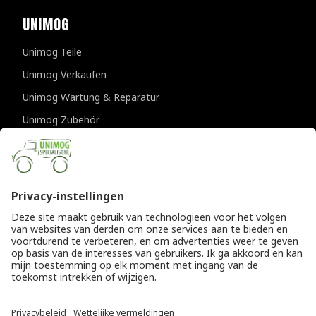
UNIMOG
Unimog Teile
Unimog Verkaufen
Unimog Wartung & Reparatur
Unimog Zubehör
Unimog APK-prufungen
KONTAKTDATEN
Provincialeweg 94-98
5334 JK Velddriel
Die Niederlande
T
+31 (0)418 632073
E
info@unimogspecialist.nl
KvK 85984531