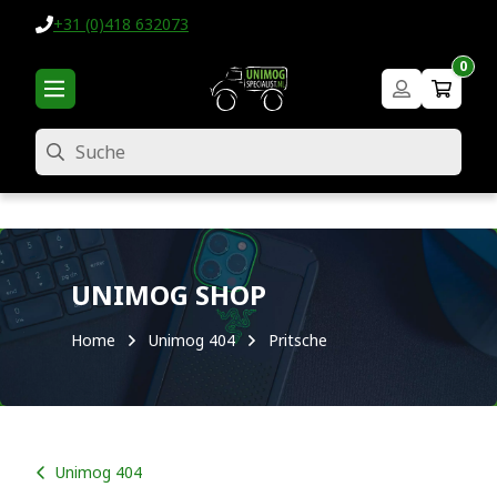
+31 (0)418 632073
0
Suche
UNIMOG SHOP
Home
Unimog 404
Pritsche
Unimog 404