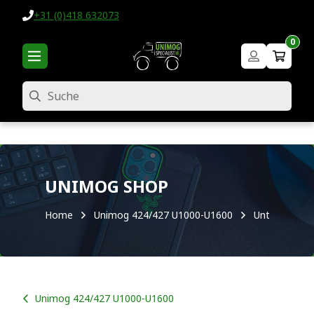
+31 (0)418 632073
0
Suche
UNIMOG SHOP
Home
Unimog 424/427 U1000-U1600
Unterbau
Unimog 424/427 U1000-U1600