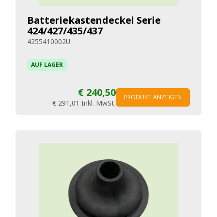
Batteriekastendeckel Serie
424/427/435/437
4255410002U
AUF LAGER
€ 240,50
PRODUKT ANZEIGEN
€ 291,01
Inkl. MwSt.