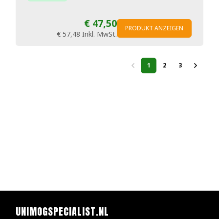
€ 47,50
PRODUKT ANZEIGEN
€ 57,48
Inkl. MwSt.
1
2
3
UNIMOGSPECIALIST.NL