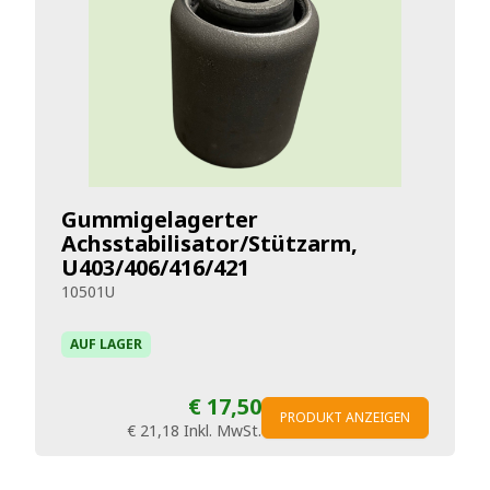
Gummigelagerter
Achsstabilisator/Stützarm,
U403/406/416/421
10501U
AUF LAGER
€ 17,50
PRODUKT ANZEIGEN
€ 21,18
Inkl. MwSt.