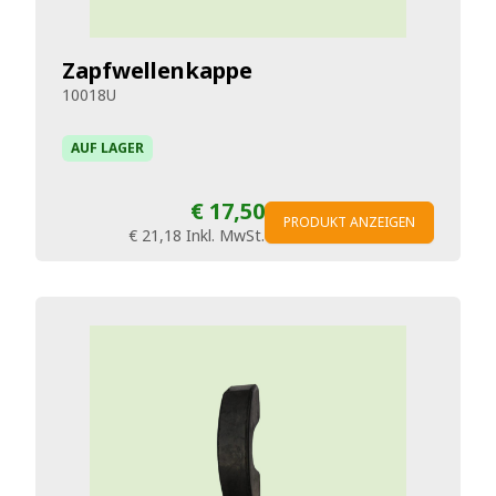
Zapfwellenkappe
10018U
AUF LAGER
€ 17,50
PRODUKT ANZEIGEN
€ 21,18
Inkl. MwSt.