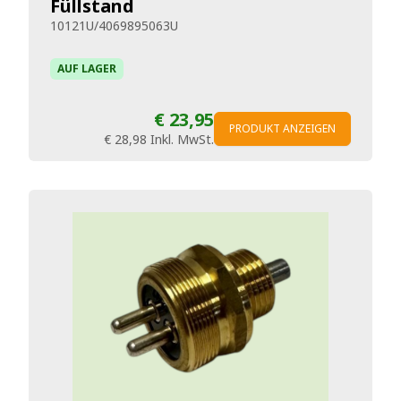
Füllstand
10121U/4069895063U
AUF LAGER
€ 23,95
PRODUKT ANZEIGEN
€ 28,98
Inkl. MwSt.