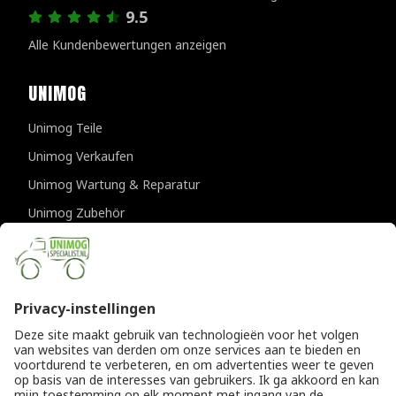
9.5
Alle Kundenbewertungen anzeigen
UNIMOG
Unimog Teile
Unimog Verkaufen
Unimog Wartung & Reparatur
Unimog Zubehör
Unimog APK-prufungen
KONTAKTDATEN
Provincialeweg 94-98
5334 JK Velddriel
Die Niederlande
T
+31 (0)418 632073