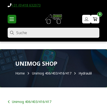
+31 (0)418 632073
0
Suche
UNIMOG SHOP
Home
Unimog 406/403/416/417
Hydraulik
Unimog 406/403/416/417