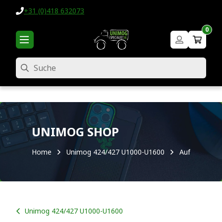
+31 (0)418 632073
0
Suche
UNIMOG SHOP
Home
Unimog 424/427 U1000-U1600
Aufkleber
Unimog 424/427 U1000-U1600