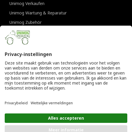
Unimog Verkaufen
Unimog Wartung & Reparatur
Unimog Zubehör
Unimog APK-prufungen
KONTAKTDATEN
Provincialeweg 94-98
5334 JK Velddriel
Die Niederlande
T
+31 (0)418 632073
E
info@unimogspecialist.nl
KvK 85984531
© Copyright 2026
Allgemeine Geschäftsbedingungen
|
Unimogspecialist
Datenschutzerklärung