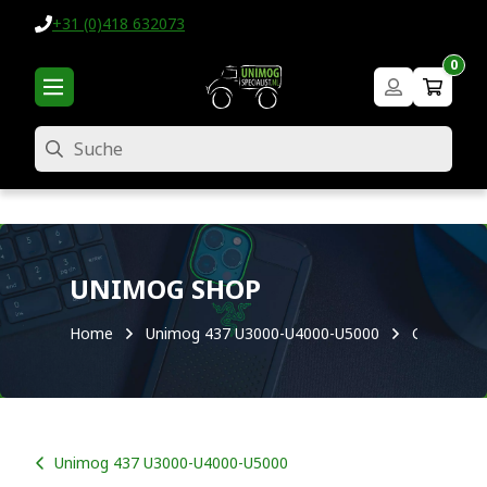
+31 (0)418 632073
0
Suche
UNIMOG SHOP
Home
Unimog 437 U3000-U4000-U5000
Getriebe /
Unimog 437 U3000-U4000-U5000