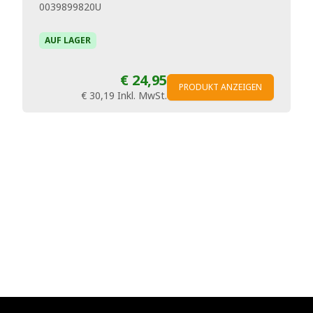
0039899820U
AUF LAGER
€ 24,95
PRODUKT ANZEIGEN
€ 30,19
Inkl. MwSt.