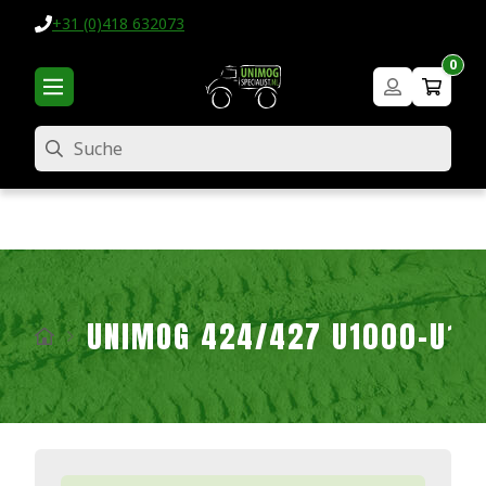
+31 (0)418 632073
0
Suche
UNIMOG 424/427 U1000-U16