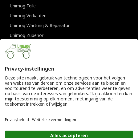
Unimog Teile
Unimog Verkaufen
Unimog Wartung & Reparatur
Unimog Zubehör
Unimog APK-prufungen
KONTAKTDATEN
Provincialeweg 94-98
5334 JK Velddriel
Die Niederlande
T
+31 (0)418 632073
E
info@unimogspecialist.nl
KvK 85984531
© Copyright 2026
Allgemeine Geschäftsbedingungen
|