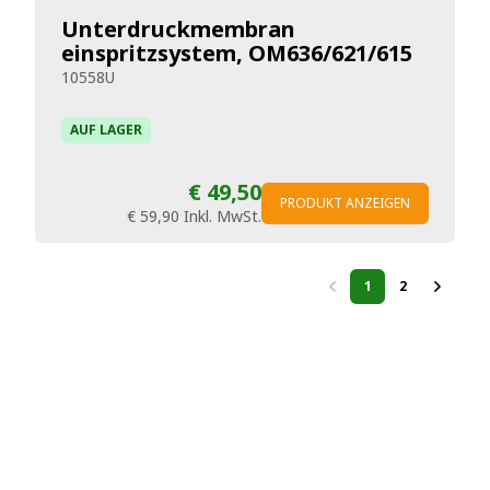
Unterdruckmembran
einspritzsystem, OM636/621/615
10558U
AUF LAGER
€ 49,50
PRODUKT ANZEIGEN
€ 59,90
Inkl. MwSt.
1
2