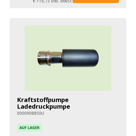
€ 119,73
Inkl. MwSt.
Kraftstoffpumpe
Ladedruckpumpe
0000908850U
AUF LAGER