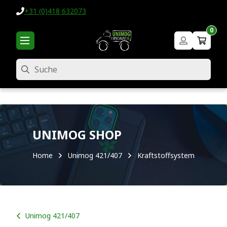
+31 (0)418 632073
0
Suche
UNIMOG SHOP
Home
Unimog 421/407
Kraftstoffsystem
Unimog 421/407