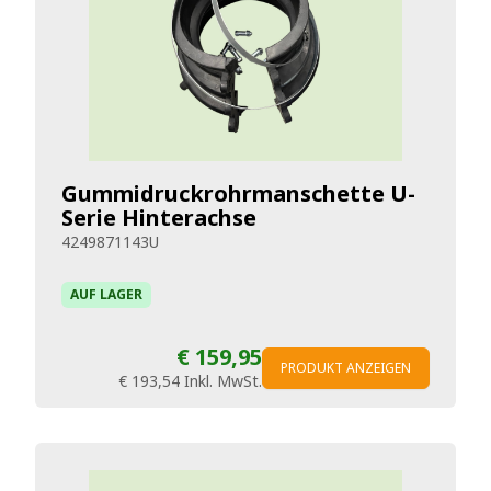
Gummidruckrohrmanschette U-
Serie Hinterachse
4249871143U
AUF LAGER
€ 159,95
PRODUKT ANZEIGEN
€ 193,54
Inkl. MwSt.