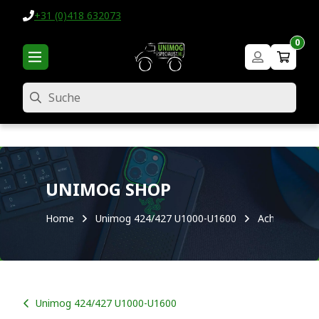
+31 (0)418 632073
0
Suche
UNIMOG SHOP
Home
Unimog 424/427 U1000-U1600
Achsen
Unimog 424/427 U1000-U1600