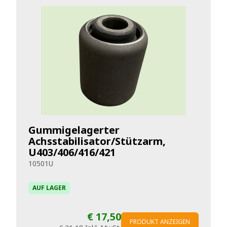
Gummigelagerter
Achsstabilisator/Stützarm,
U403/406/416/421
10501U
AUF LAGER
€ 17,50
PRODUKT ANZEIGEN