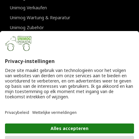
Unimog Verkaufen
Unimog Wartung & Reparatur
Unimog Zubehör
Unimog APK-prufungen
KONTAKTDATEN
Provincialeweg 94-98
5334 JK Velddriel
Die Niederlande
T
+31 (0)418 632073
E
info@unimogspecialist.nl
KvK 85984531
© Copyright 2026
Allgemeine Geschäftsbedingungen
|
Unimogspecialist
Datenschutzerklärung