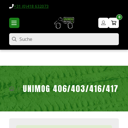
+31 (0)418 632073
0
Suche
UNIMOG 406/403/416/417