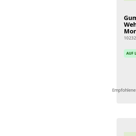
Gum
Weh
Mon
1023
AUF 
Empfohlener