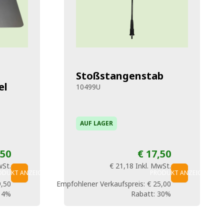
Stoßstangenstab
el
10499U
AUF LAGER
,50
€ 17,50
wSt.
€ 21,18
Inkl. MwSt.
ODUKT ANZEIGEN
PRODUKT ANZEIGEN
9,50
Empfohlener Verkaufspreis:
€ 25,00
14%
Rabatt:
30%