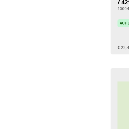
/ 42
1000
AUF 
€ 22,