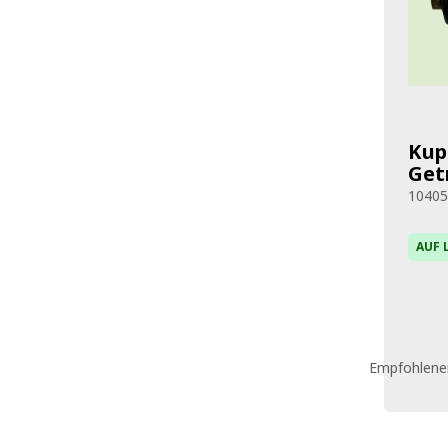
Kup
Get
1040
AUF 
Empfohlener