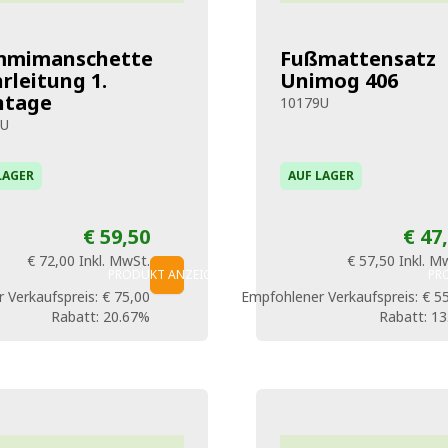
mimanschette
Fußmattensatz
rleitung 1.
Unimog 406
tage
10179U
2U
LAGER
AUF LAGER
€ 59,50
€ 47
€ 72,00
Inkl. MwSt.
€ 57,50
Inkl. M
PRODUKT ANZEIGEN
PR
 Verkaufspreis:
€ 75,00
Empfohlener Verkaufspreis:
€ 5
Rabatt:
20.67%
Rabatt:
13