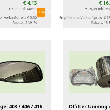
€ 4,13
€ 16
€ 5,00
Inkl. MwSt.
€ 19,49
Inkl. M
PRODUKT ANZEIGEN
PR
r Verkaufspreis:
€ 5,50
Empfohlener Verkaufspreis:
€ 1
Rabatt:
24.91%
Rabatt:
13.
gel 403 / 406 / 416
Ölfilter Unimog 