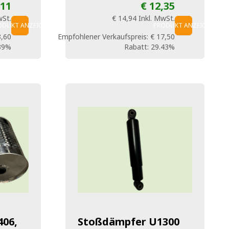
,11
€ 12,35
wSt.
€ 14,94
Inkl. MwSt.
ODUKT ANZEIGEN
PRODUKT ANZEIGEN
8,60
Empfohlener Verkaufspreis:
€ 17,50
39%
Rabatt:
29.43%
406,
Stoßdämpfer U1300