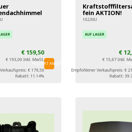
uer
Kraftstofffilters
endachhimmel
fein AKTION!
2U
10230U
LAGER
AUF LAGER
€ 159,50
€ 12
€ 193,00
Inkl. MwSt.
€ 15,67
Inkl. M
PRODUKT ANZEIGEN
PR
Verkaufspreis:
€ 179,50
Empfohlener Verkaufspreis:
€ 2
Rabatt:
11.14%
Rabatt:
39.