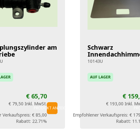
plungszylinder am
Schwarz
riebe
Innendachhimm
5U
10143U
LAGER
AUF LAGER
€ 65,70
€ 159
€ 79,50
Inkl. MwSt.
€ 193,00
Inkl. M
PRODUKT ANZEIGEN
PR
 Verkaufspreis:
€ 85,00
Empfohlener Verkaufspreis:
€ 17
Rabatt:
22.71%
Rabatt:
11.