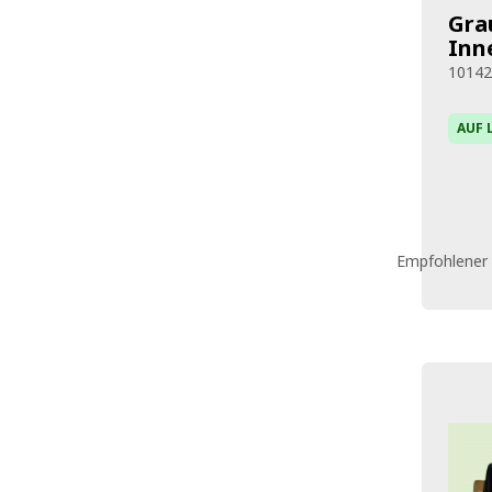
Gra
Inn
1014
AUF 
Empfohlener 