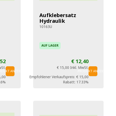
Aufklebersatz
Hydraulik
10163U
AUF LAGER
,52
€ 12,40
wSt.
€ 15,00
Inkl. MwSt.
ODUKT ANZEIGEN
PRODUKT ANZEIGEN
5,00
Empfohlener Verkaufspreis:
€ 15,00
.6%
Rabatt:
17.33%