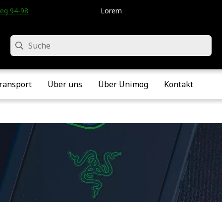
eg 94-98 • Velddriel • Die Niederlande
Lorem
Suche
ransport
Über uns
Über Unimog
Kontakt