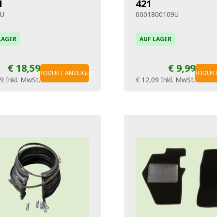
1
421
4U
0001800109U
LAGER
AUF LAGER
€ 18,59
€ 9,99
PRODUKT ANZEIGEN
PRODUKT
49
Inkl. MwSt.
€ 12,09
Inkl. MwSt.