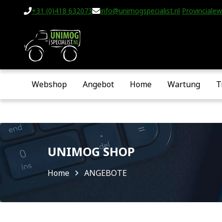
+31 (0)418 632073
info@unimogspecialist.nl
Provincialew
Webshop
Angebot
Home
Wartung
T
UNIMOG SHOP
Home
ANGEBOTE