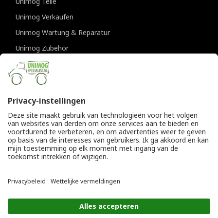
Unimog Teile
Unimog Verkaufen
Unimog Wartung & Reparatur
Unimog Zubehör
Unimog APK-prufungen
KONTAKTDATEN
Provincialeweg 94-98
5334 JK Velddriel
Die Niederlande
T
+31 (0)418 632073
E
info@unimogspecialist.nl
KvK 85984531
© Copyright 2026
Allgemeine Geschäftsbedingungen
|
Unimogspecialist
Datenschutzerklärung