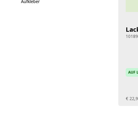
Aufkleber
Lac
1018
AUF 
€ 22,