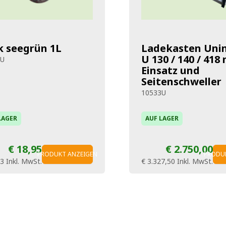
k seegrün 1L
Ladekasten Uni
U 130 / 140 / 418 
9U
Einsatz und
Seitenschweller
10533U
LAGER
AUF LAGER
€ 18,95
€ 2.750,00
PRODUKT ANZEIGEN
PRODU
93
Inkl. MwSt.
€ 3.327,50
Inkl. MwSt.