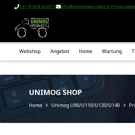
+31 (0)418 632073
info@unimogspecialist.nl
Provincialew
Webshop
Angebot
Home
Wartung
T
UNIMOG SHOP
Home
Unimog U90/U110/U130/U140
Pr