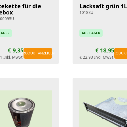
tekette für die
Lacksaft grün 1
ebox
10188U
500095U
LAGER
AUF LAGER
€ 9,35
€ 18,95
PRODUKT ANZEIGEN
PRODUKT
31
Inkl. MwSt.
€ 22,93
Inkl. MwSt.