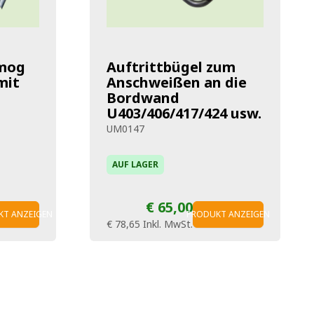
mog
Auftrittbügel zum
mit
Anschweißen an die
Bordwand
U403/406/417/424 usw.
UM0147
AUF LAGER
€ 65,00
KT ANZEIGEN
PRODUKT ANZEIGEN
€ 78,65
Inkl. MwSt.