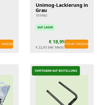
L
Unimog-Lackierung in
Grau
10190U
AUF LAGER
€ 18,95
 ANZEIGEN
PRODUKT ANZEIGEN
€ 22,93
Inkl. MwSt.
VERFÜGBAR AUF BESTELLUNG