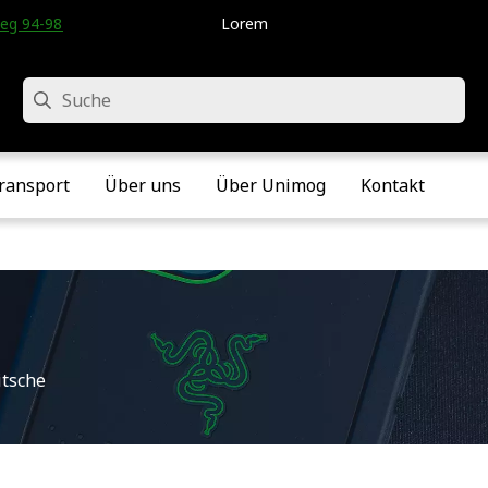
eg 94-98 • Velddriel • Die Niederlande
Lorem
Suche
ransport
Über uns
Über Unimog
Kontakt
itsche