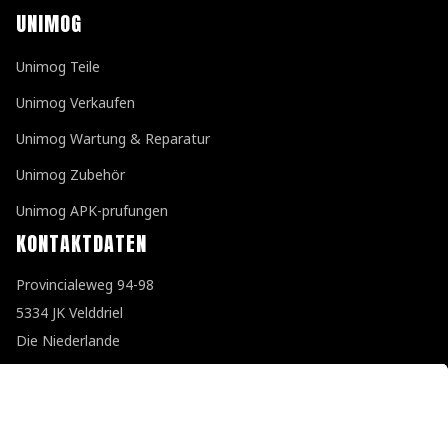
UNIMOG
Unimog Teile
Unimog Verkaufen
Unimog Wartung & Reparatur
Unimog Zubehör
Unimog APK-prufungen
KONTAKTDATEN
Provincialeweg 94-98
5334 JK Velddriel
Die Niederlande
T
+31 (0)418 632073
E
info@unimogspecialist.nl