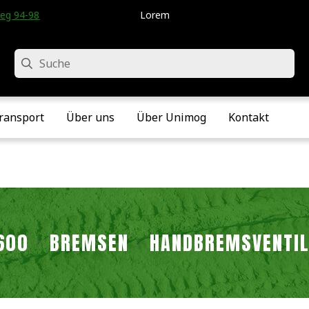
eg 94-98 • Velddriel • Die Niederlande
Lorem
Suche
ransport
Über uns
Über Unimog
Kontakt
600
BREMSEN
HANDBREMSVENTI