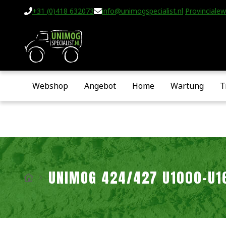
+31 (0)418 632073
info@unimogspecialist.nl
Provincialew
Webshop
Angebot
Home
Wartung
T
UNIMOG 424/427 U1000-U1