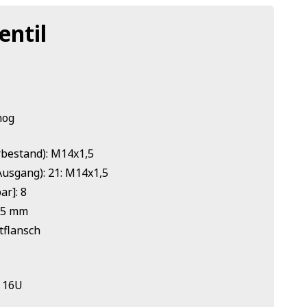
ntil
mog
rbestand): M14x1,5
usgang): 21: M14x1,5
ar]: 8
8,5 mm
tflansch
 16U