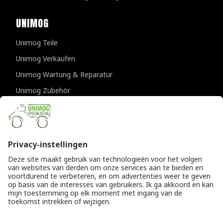
UNIMOG
Unimog Teile
Unimog Verkaufen
Unimog Wartung & Reparatur
Unimog Zubehör
Unimog APK-prufungen
KONTAKTDATEN
Provincialeweg 94-98
5334 JK Velddriel
Die Niederlande
T
+31 (0)418 632073
E
info@unimogspecialist.nl
KvK 85984531