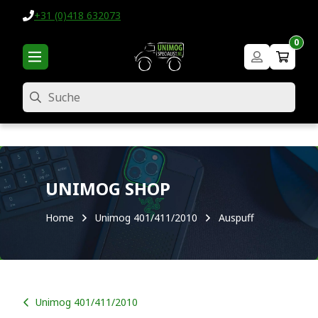
+31 (0)418 632073
0
Suche
UNIMOG SHOP
Home
Unimog 401/411/2010
Auspuff
Unimog 401/411/2010