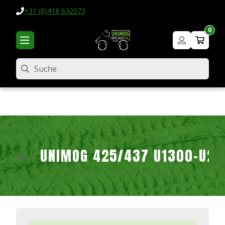
+31 (0)418 632073
0
Suche
UNIMOG 425/437 U1300-U2