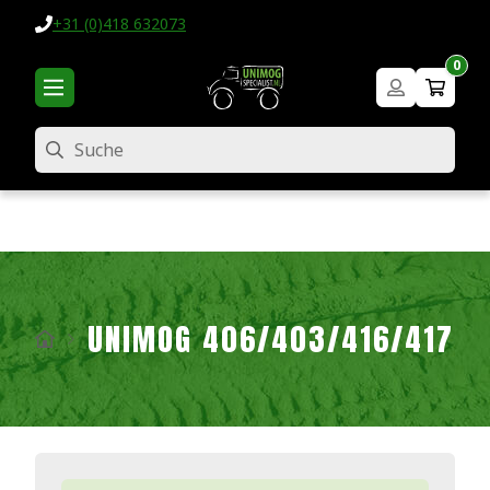
+31 (0)418 632073
0
Suche
UNIMOG 406/403/416/417