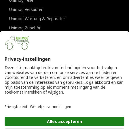
Unimog Teile
Unimog Verkaufen
Unimog Wartung & Reparatur
Unimog Zubehör
Unimog APK-prufungen
KONTAKTDATEN
Provincialeweg 94-98
5334 JK Velddriel
Die Niederlande
T
+31 (0)418 632073
E
info@unimogspecialist.nl
KvK 85984531
© Copyright 2026
Allgemeine Geschäftsbedingungen
|
Unimogspecialist
Datenschutzerklärung