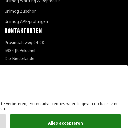
Unimog Wartung & Reparatur
Unimog Zubehör
Unimog APK-prufungen
KONTAKTDATEN
Provincialeweg 94-98
5334 JK Velddriel
Die Niederlande
T
+31 (0)418 632073
E
info@unimogspecialist.nl
KvK 85984531
Allgemeine Geschäftsbedingungen
|
Datenschutzerklärung