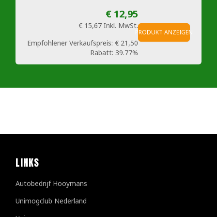
€ 12,95
€ 15,67
Inkl. MwSt.
PRODUKT ANZEIGEN
Empfohlener Verkaufspreis:
€ 21,50
Rabatt:
39.77%
LINKS
Autobedrijf Hooymans
Unimogclub Nederland