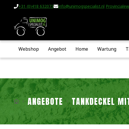
+31 (0)418 632073
info@unimogspecialist.nl
Provincialew
Webshop
Angebot
Home
Wartung
T
ANGEBOTE
TANKDECKEL MI