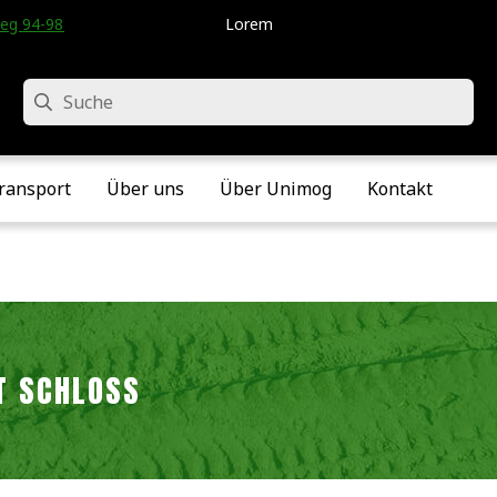
eg 94-98 • Velddriel • Die Niederlande
Lorem
Suche
ransport
Über uns
Über Unimog
Kontakt
T SCHLOSS