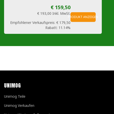
€ 159,50
€ 193,00
Inkl. MwSt.
PRODUKT ANZEIGEN
Empfohlener Verkaufspreis:
€ 179,50
Rabatt:
11.14%
UNIMOG
Unimog Teile
Unimog Verkaufen