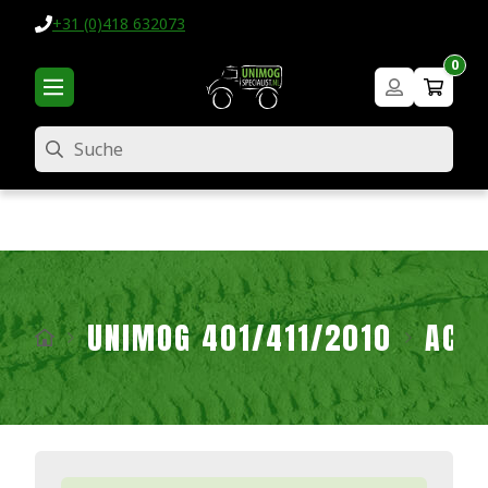
+31 (0)418 632073
0
Suche
UNIMOG 401/411/2010
ACH