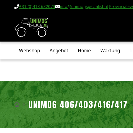
+31 (0)418 632073
info@unimogspecialist.nl
Provincialew
Webshop
Angebot
Home
Wartung
T
UNIMOG 406/403/416/417