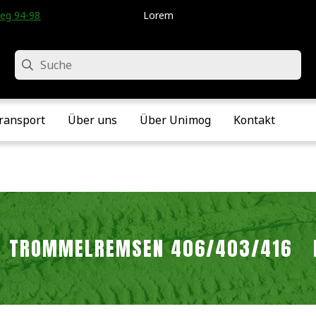
eg 94-98 • Velddriel • Die Niederlande
Lorem
Suche
ransport
Über uns
Über Unimog
Kontakt
TROMMELREMSEN 406/403/416