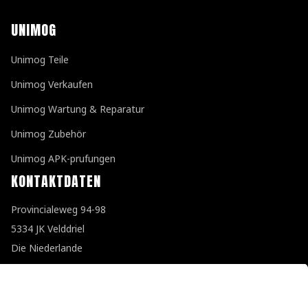
UNIMOG
Unimog Teile
Unimog Verkaufen
Unimog Wartung & Reparatur
Unimog Zubehör
Unimog APK-prufungen
KONTAKTDATEN
Provincialeweg 94-98
5334 JK Velddriel
Die Niederlande
T
+31 (0)418 632073
E
info@unimogspecialist.nl