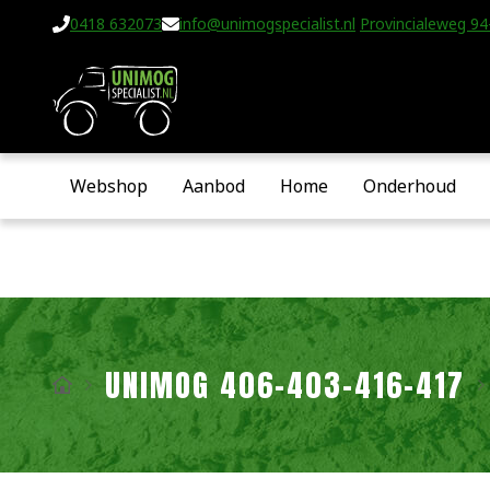
0418 632073
info@unimogspecialist.nl
Provincialeweg 94-
Webshop
Aanbod
Home
Onderhoud
UNIMOG 406-403-416-417