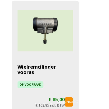
Wielremcilinder
vooras
OP VOORRAAD
€ 85,00
BEKIJK PRODUCT
€ 102,85
incl. BTW