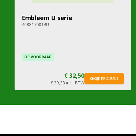
Embleem U serie
4088170014U
OP VOORRAAD
€ 32,50
BEKIJK PRODUCT
€ 39,33
incl. BTW