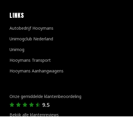
LINKS
Autobedrijf Hooymans
Unimogclub Nederland
Unimog
Hooymans Transport
Hooymans Aanhangwagens
Klantenreviews
Onze gemiddelde klantenbeoordeling
9.5
Bekijk alle klantenreviews