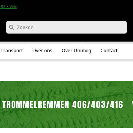
98 • Velddriel
Zoeken
Transport
Over ons
Over Unimog
Contact
TROMMELREMMEN 406/403/416