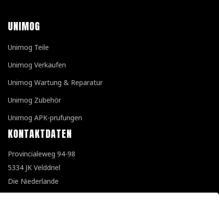
UNIMOG
Unimog Teile
Unimog Verkaufen
Unimog Wartung & Reparatur
Unimog Zubehör
Unimog APK-prufungen
KONTAKTDATEN
Provincialeweg 94-98
5334 JK Velddriel
Die Niederlande
T
+31 (0)418 632073