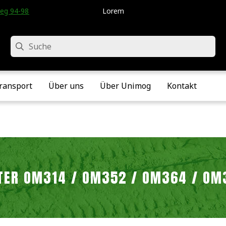
eg 94-98 • Velddriel • Die Niederlande
Lorem
Suche
ransport
Über uns
Über Unimog
Kontakt
LTER OM314 / OM352 / OM364 / OM