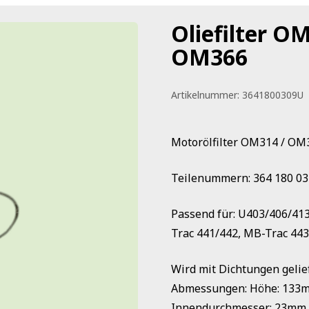
Oliefilter O
OM366
Artikelnummer:
3641800309U
Motorölfilter OM314 / O
Teilenummern: 364 180 03 0
Passend für: U403/406/41
Trac 441/442, MB-Trac 443
Wird mit Dichtungen gelief
Abmessungen: Höhe: 133
Innendurchmesser: 23mm