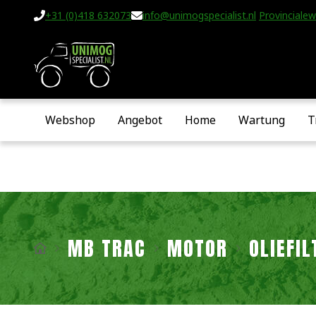
+31 (0)418 632073
info@unimogspecialist.nl
Provincialew
Webshop
Angebot
Home
Wartung
T
MB TRAC
MOTOR
OLIEFI