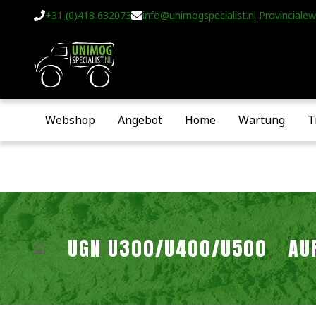
+31 (0)418 632073
info@unimogspecialist.nl
Provincialew
Webshop
Angebot
Home
Wartung
T
UGN U300/U400/U500
AU