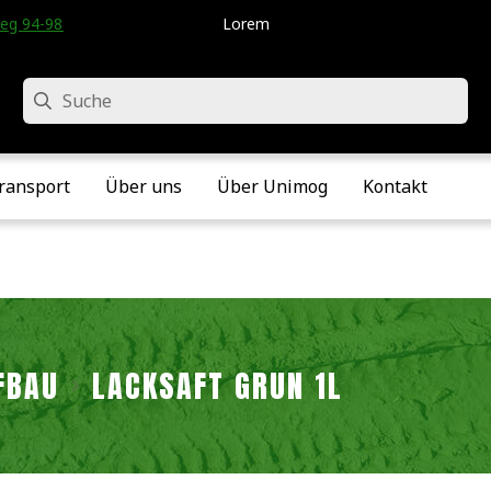
eg 94-98 • Velddriel • Die Niederlande
Lorem
Suche
ransport
Über uns
Über Unimog
Kontakt
FBAU
LACKSAFT GRÜN 1L