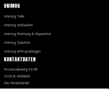
UNIMOG
Unimog Teile
Unimog Verkaufen
Unimog Wartung & Reparatur
Unimog Zubehör
Unimog APK-prufungen
KONTAKTDATEN
Provincialeweg 94-98
5334 JK Velddriel
Die Niederlande
T
+31 (0)418 632073
E
info@unimogspecialist.nl