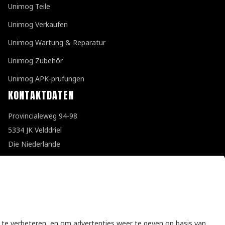
Unimog Teile
Unimog Verkaufen
Unimog Wartung & Reparatur
Unimog Zubehör
Unimog APK-prufungen
KONTAKTDATEN
Provincialeweg 94-98
5334 JK Velddriel
Die Niederlande
T
+31 (0)418 632073
E
info@unimogspecialist.nl
KvK 85984531