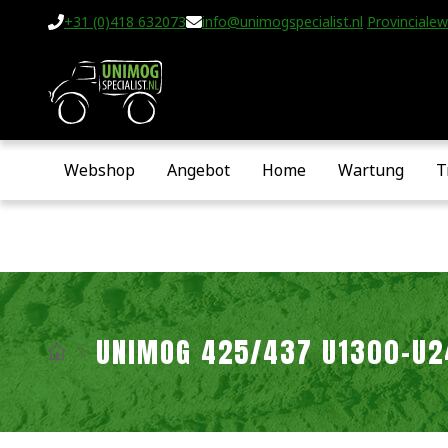
+31 (0)418 632073
info@unimogspecialist.nl
Provincialew
Webshop
Angebot
Home
Wartung
T
UNIMOG 425/437 U1300-U