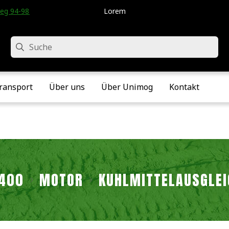
eg 94-98 • Velddriel • Die Niederlande
Lorem
Suche
ransport
Über uns
Über Unimog
Kontakt
2400
MOTOR
KÜHLMITTELAUSGLEI