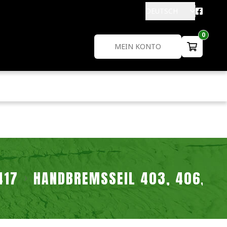
DEUTSCH
0
MEIN KONTO
417
HANDBREMSSEIL 403, 406, 41