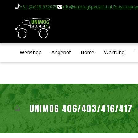
+31 (0)418 632073
info@unimogspecialist.nl
Provincialew
Webshop
Angebot
Home
Wartung
T
UNIMOG 406/403/416/417