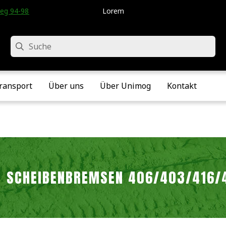
eg 94-98 • Velddriel • Die Niederlande
Lorem
Suche
ransport
Über uns
Über Unimog
Kontakt
SCHEIBENBREMSEN 406/403/416/