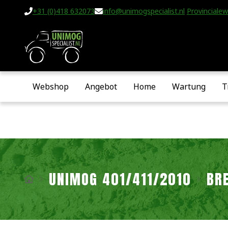
+31 (0)418 632073
info@unimogspecialist.nl
Provincialew
Webshop
Angebot
Home
Wartung
T
UNIMOG 401/411/2010
BR