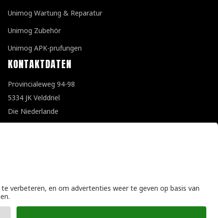
Unimog Wartung & Reparatur
Unimog Zubehör
Unimog APK-prufungen
KONTAKTDATEN
Provincialeweg 94-98
5334 JK Velddriel
Die Niederlande
T
+31 (0)418 632073
E
info@unimogspecialist.nl
KvK 85984531
Allgemeine Geschäftsbedingungen
|
Datenschutzerklärung