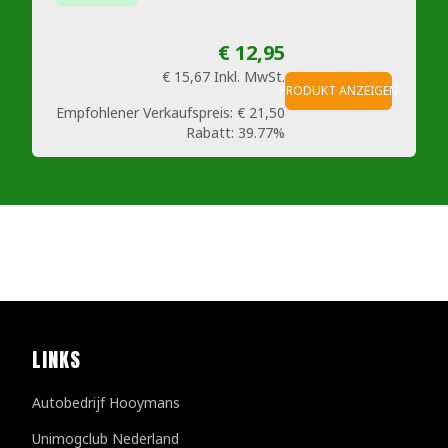
€ 12,95
€ 15,67
Inkl. MwSt.
PRODUKT ANZEIGEN
Empfohlener Verkaufspreis:
€ 21,50
Rabatt:
39.77%
LINKS
Autobedrijf Hooymans
Unimogclub Nederland