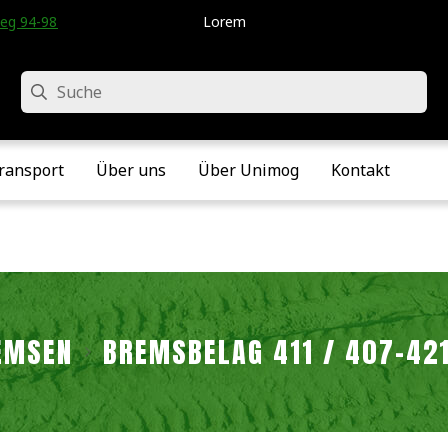
eg 94-98 • Velddriel • Die Niederlande
Lorem
Suche
ransport
Über uns
Über Unimog
Kontakt
EMSEN
BREMSBELAG 411 / 407-42