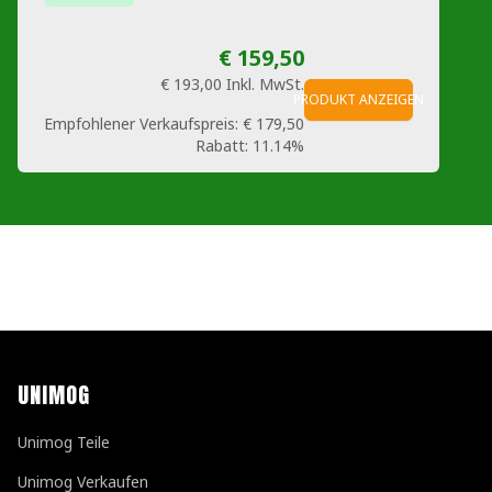
€ 159,50
€ 193,00
Inkl. MwSt.
PRODUKT ANZEIGEN
Empfohlener Verkaufspreis:
€ 179,50
Rabatt:
11.14%
UNIMOG
Unimog Teile
Unimog Verkaufen