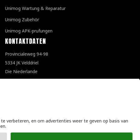
Unimog Wartung & Reparatur
Unimog Zubehör
Unimog APK-prufungen
KONTAKTDATEN
Provincialeweg 94-98
5334 JK Velddriel
Die Niederlande
T
+31 (0)418 632073
E
info@unimogspecialist.nl
KvK 85984531
Allgemeine Geschäftsbedingungen
|
Datenschutzerklärung