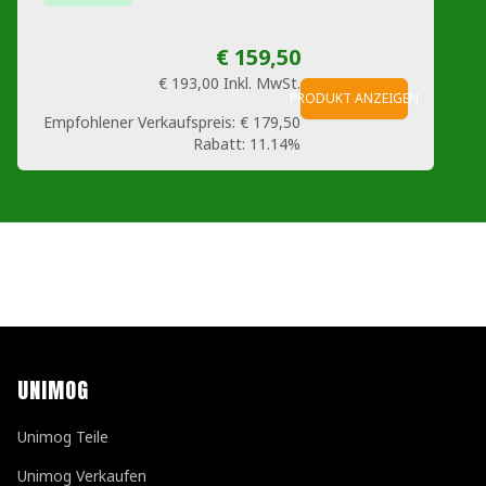
€ 159,50
€ 193,00
Inkl. MwSt.
PRODUKT ANZEIGEN
Empfohlener Verkaufspreis:
€ 179,50
Rabatt:
11.14%
UNIMOG
Unimog Teile
Unimog Verkaufen