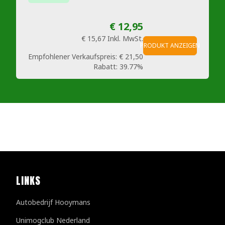
€ 12,95
€ 15,67
Inkl. MwSt.
PRODUKT ANZEIGEN
Empfohlener Verkaufspreis:
€ 21,50
Rabatt:
39.77%
LINKS
Autobedrijf Hooymans
Unimogclub Nederland