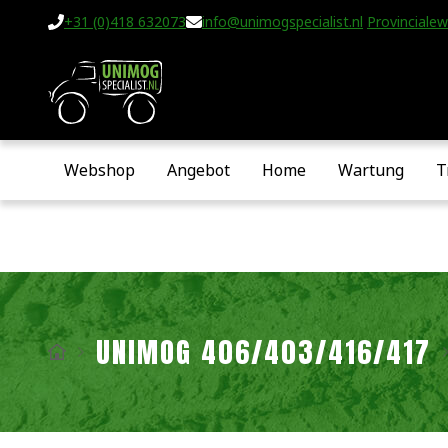
+31 (0)418 632073
info@unimogspecialist.nl
Provincialew
Webshop
Angebot
Home
Wartung
T
UNIMOG 406/403/416/417