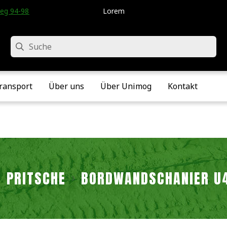
eg 94-98 • Velddriel • Die Niederlande
Lorem
Suche
ransport
Über uns
Über Unimog
Kontakt
PRITSCHE
BORDWANDSCHANIER U