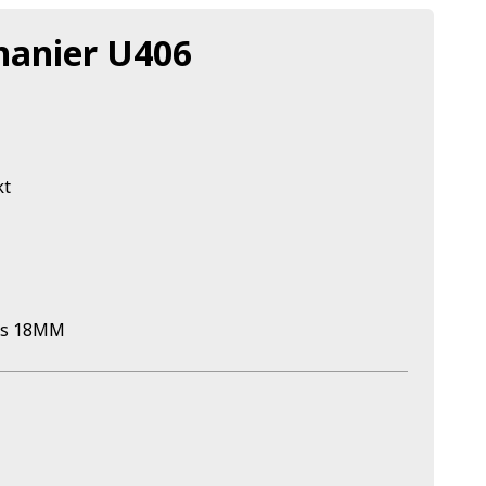
anier U406
kt
es 18MM