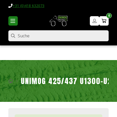
+31 (0)418 632073
0
Suche
UNIMOG 425/437 U1300-U2