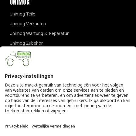
UNIMOG
Unimog Teile
Unimog Verkaufen
Unimog Wartung & Reparatur
Unimog Zubehör
Unimog APK-prufungen
KONTAKTDATEN
Provincialeweg 94-98
5334 JK Velddriel
Die Niederlande
T
+31 (0)418 632073
E
info@unimogspecialist.nl
KvK 85984531