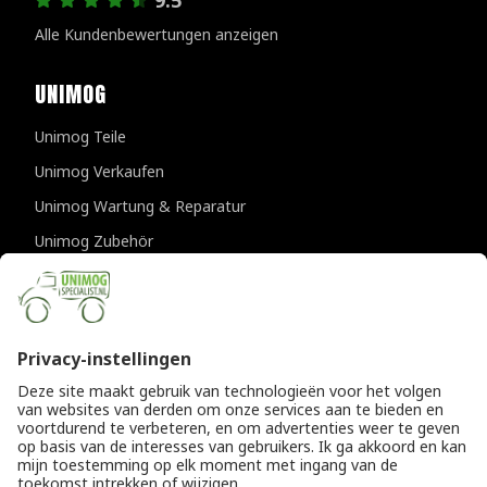
Alle Kundenbewertungen anzeigen
UNIMOG
Unimog Teile
Unimog Verkaufen
Unimog Wartung & Reparatur
Unimog Zubehör
Unimog APK-prufungen
KONTAKTDATEN
Provincialeweg 94-98
5334 JK Velddriel
Die Niederlande
T
+31 (0)418 632073
E
info@unimogspecialist.nl