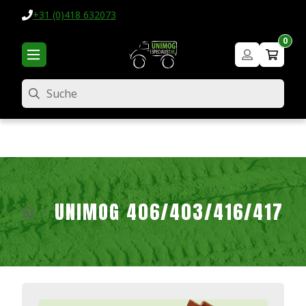
+31 (0)418 632073
0
Suche
UNIMOG 406/403/416/417