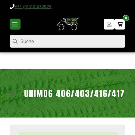
+31 (0)418 632073
0
Suche
UNIMOG 406/403/416/417