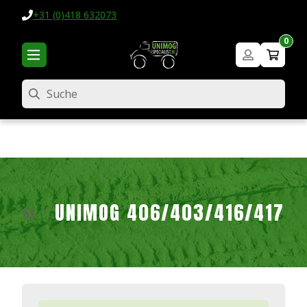
+31 (0)418 632073
0
Suche
UNIMOG 406/403/416/417