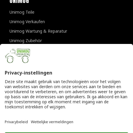
UNIMOG
Unimog Teile
Unimog Verkaufen
Unimog Wartung & Reparatur
Unimog Zubehör
Unimog APK-prufungen
KONTAKTDATEN
Provincialeweg 94-98
5334 JK Velddriel
Die Niederlande
T
+31 (0)418 632073
E
info@unimogspecialist.nl
KvK 85984531
© Copyright 2026
Allgemeine Geschäftsbedingungen
|