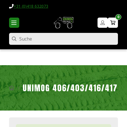
+31 (0)418 632073
0
Suche
UNIMOG 406/403/416/417