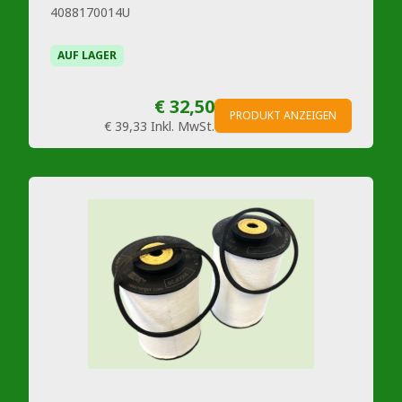
4088170014U
AUF LAGER
€ 32,50
PRODUKT ANZEIGEN
€ 39,33
Inkl. MwSt.