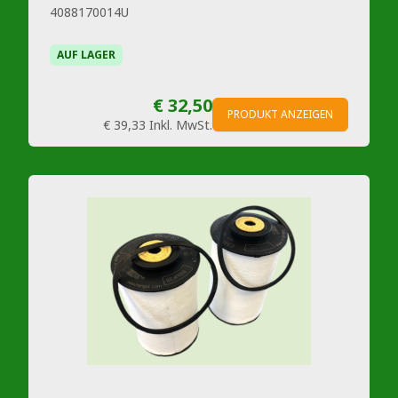
4088170014U
AUF LAGER
€ 32,50
PRODUKT ANZEIGEN
€ 39,33
Inkl. MwSt.