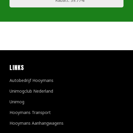
Rabatt:
39.77%
LINKS
Autobedrijf Hooymans
Unimogclub Nederland
Unimog
Hooymans Transport
Hooymans Aanhangwagens