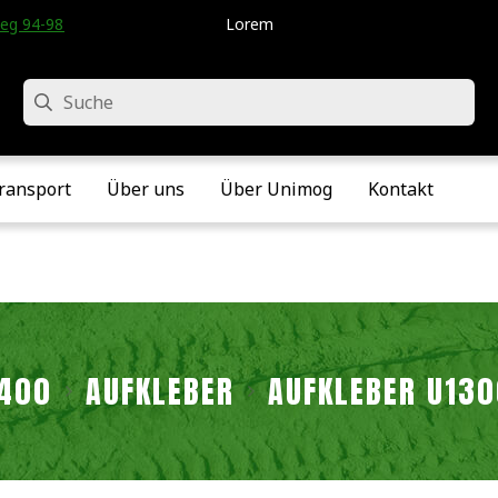
eg 94-98 • Velddriel • Die Niederlande
Lorem
Suche
ransport
Über uns
Über Unimog
Kontakt
2400
AUFKLEBER
AUFKLEBER U13