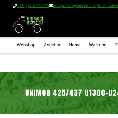
+31 (0)418 632073
info@unimogspecialist.nl
Provincialew
Webshop
Angebot
Home
Wartung
T
UNIMOG 425/437 U1300-U