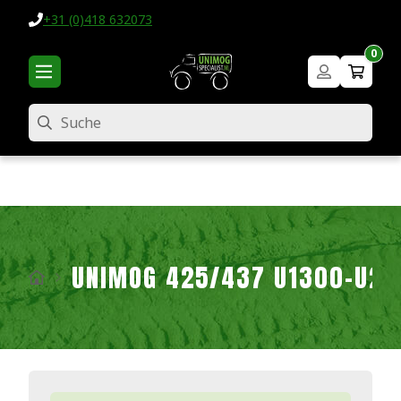
+31 (0)418 632073
0
Suche
UNIMOG 425/437 U1300-U2