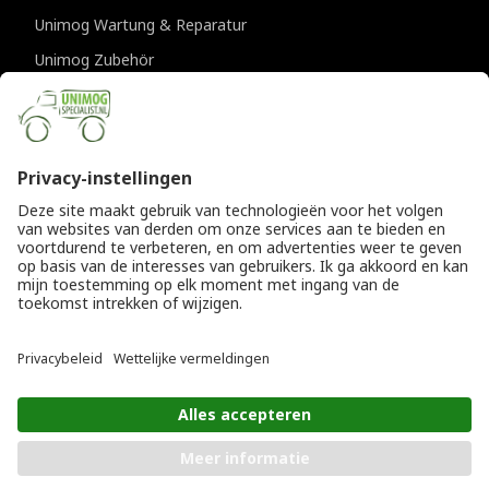
Unimog Wartung & Reparatur
Unimog Zubehör
Unimog APK-prufungen
KONTAKTDATEN
Provincialeweg 94-98
5334 JK Velddriel
Die Niederlande
T
+31 (0)418 632073
E
info@unimogspecialist.nl
KvK 85984531
© Copyright 2026
Allgemeine Geschäftsbedingungen
|
Unimogspecialist
Datenschutzerklärung
IN DEN WARENKORB LEGEN