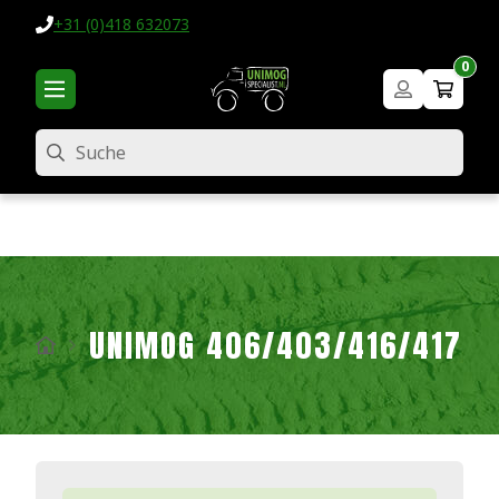
+31 (0)418 632073
0
Suche
UNIMOG 406/403/416/417