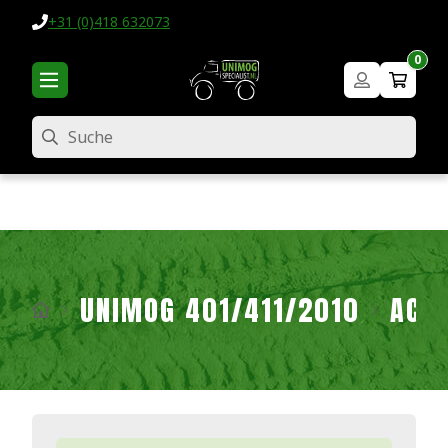
+31 (0)418 632073
0
Suche
UNIMOG 401/411/2010
ACH