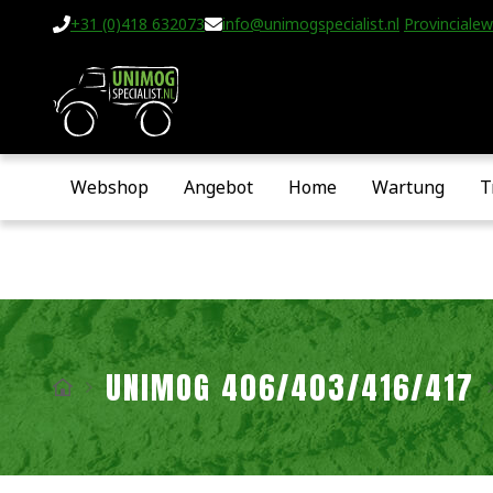
+31 (0)418 632073
info@unimogspecialist.nl
Provincialew
Webshop
Angebot
Home
Wartung
T
UNIMOG 406/403/416/417