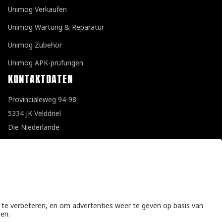
Unimog Verkaufen
Unimog Wartung & Reparatur
Unimog Zubehör
Unimog APK-prufungen
KONTAKTDATEN
Provincialeweg 94-98
5334 JK Velddriel
Die Niederlande
T
+31 (0)418 632073
E
info@unimogspecialist.nl
KvK 85984531