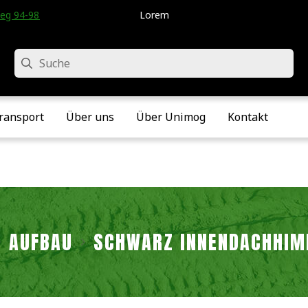
eg 94-98 • Velddriel • Die Niederlande
Lorem
Suche
ransport
Über uns
Über Unimog
Kontakt
AUFBAU
SCHWARZ INNENDACHHI