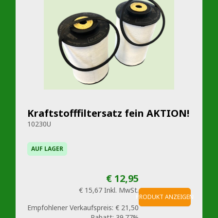
Kraftstofffiltersatz fein AKTION!
10230U
AUF LAGER
€ 12,95
€ 15,67
Inkl. MwSt.
PRODUKT ANZEIGEN
Empfohlener Verkaufspreis:
€ 21,50
Rabatt:
39.77%