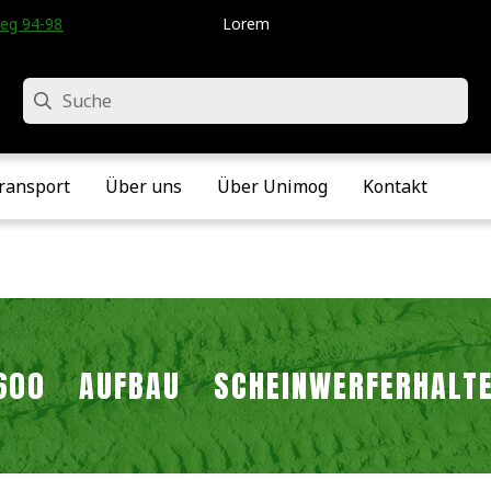
eg 94-98 • Velddriel • Die Niederlande
Lorem
Suche
ransport
Über uns
Über Unimog
Kontakt
600
AUFBAU
SCHEINWERFERHALTE