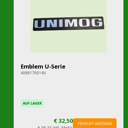
Emblem U-Serie
4088170014U
AUF LAGER
€ 32,50
PRODUKT ANZEIGEN
€ 39,33
Inkl. MwSt.