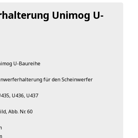
rhalterung Unimog U-
nimog U-Baureihe
inwerferhalterung für den Scheinwerfer
U435, U436, U437
ld, Abb. Nr. 60
m
m