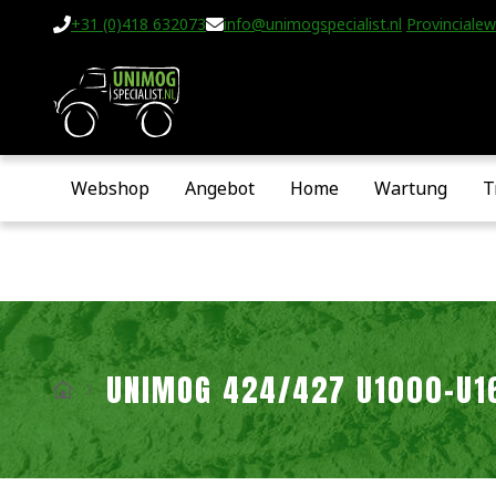
+31 (0)418 632073
info@unimogspecialist.nl
Provincialew
Webshop
Angebot
Home
Wartung
T
UNIMOG 424/427 U1000-U1