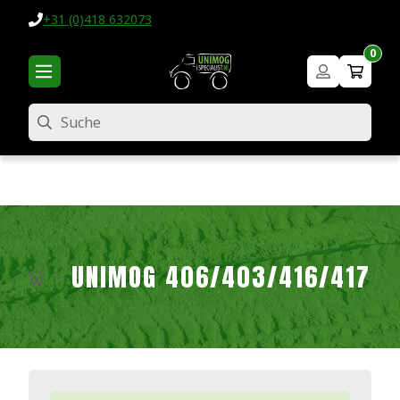
+31 (0)418 632073
0
Suche
UNIMOG 406/403/416/417