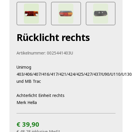
Rücklicht rechts
Artikelnummer:
0025441403U
Unimog
403/406/407/416/417/421/424/425/427/437/U90/U110/U13
und MB Trac
Achterlicht Einheit rechts
Merk Hella
€ 39,90
€ 48,28
inklusive MwSt.