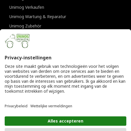
Unimog Verkaufen
Unimog Wartung & Reparatur
Unimog Zubehör
Unimog APK-prufungen
KONTAKTDATEN
Provincialeweg 94-98
5334 JK Velddriel
Die Niederlande
T
+31 (0)418 632073
E
info@unimogspecialist.nl
KvK 85984531
© Copyright 2026
Allgemeine Geschäftsbedingungen
|
Unimogspecialist
Datenschutzerklärung