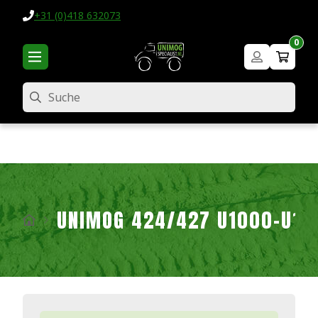
+31 (0)418 632073
0
Suche
UNIMOG 424/427 U1000-U16