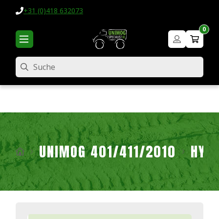
+31 (0)418 632073
0
Suche
UNIMOG 401/411/2010
HYD