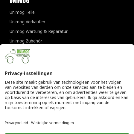
UNIMOG
Unimog Teile
Unimog Verkaufen
Unimog Wartung & Reparatur
Unimog Zubehör
Unimog APK-prufungen
KONTAKTDATEN
Provincialeweg 94-98
5334 JK Velddriel
Die Niederlande
T
+31 (0)418 632073
E
info@unimogspecialist.nl
KvK 85984531
© Copyright 2026
Allgemeine Geschäftsbedingungen
|