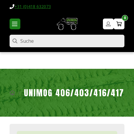
+31 (0)418 632073
0
Suche
UNIMOG 406/403/416/417