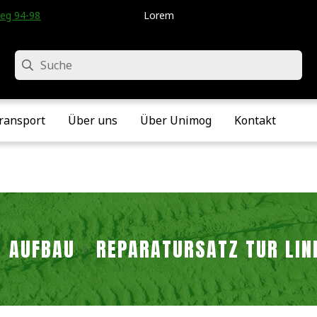
eg 94-98 • Velddriel • Die Niederlande
Lorem
Suche
ransport
Über uns
Über Unimog
Kontakt
AUFBAU
REPARATURSATZ TÜR LIN