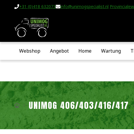
+31 (0)418 632073
info@unimogspecialist.nl
Provincialew
Webshop
Angebot
Home
Wartung
T
UNIMOG 406/403/416/417