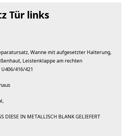
z Tür links
Reparatursatz, Wanne mit aufgesetzter Halterung,
ußenhaut, Leistenklappe am rechten
s U406/416/421
rhaus
l,
SS DIESE IN METALLISCH BLANK GELIEFERT