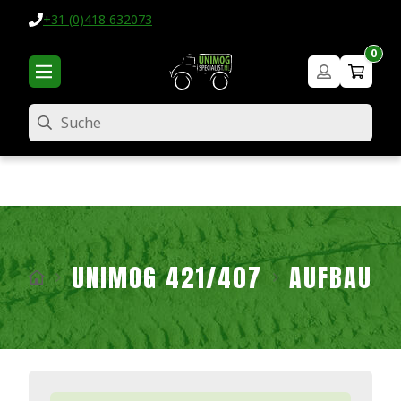
+31 (0)418 632073
0
Suche
UNIMOG 421/407
AUFBAU