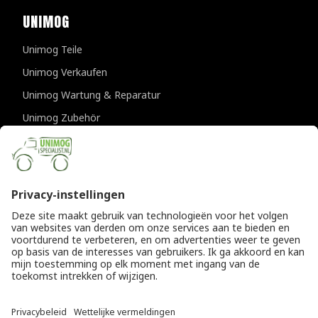
UNIMOG
Unimog Teile
Unimog Verkaufen
Unimog Wartung & Reparatur
Unimog Zubehör
Unimog APK-prufungen
KONTAKTDATEN
Provincialeweg 94-98
5334 JK Velddriel
Die Niederlande
T
+31 (0)418 632073
E
info@unimogspecialist.nl
KvK 85984531