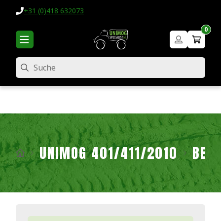
+31 (0)418 632073
0
Suche
UNIMOG 401/411/2010
BEL