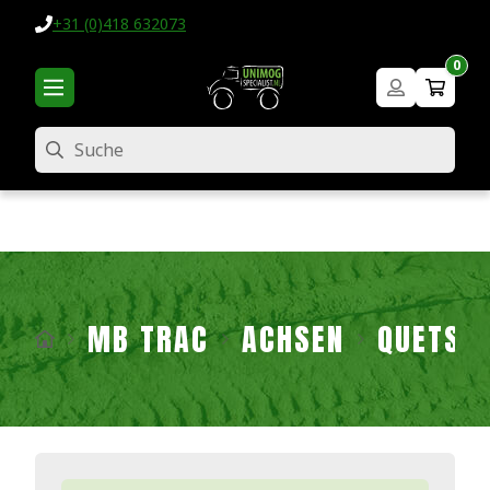
+31 (0)418 632073
0
Suche
MB TRAC
ACHSEN
QUETSC