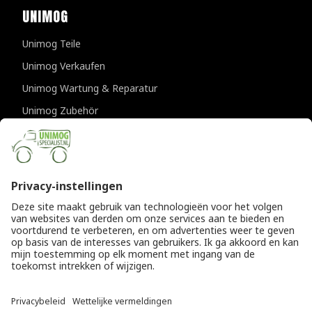
UNIMOG
Unimog Teile
Unimog Verkaufen
Unimog Wartung & Reparatur
Unimog Zubehör
Unimog APK-prufungen
KONTAKTDATEN
Provincialeweg 94-98
5334 JK Velddriel
Die Niederlande
T
+31 (0)418 632073
E
info@unimogspecialist.nl
KvK 85984531