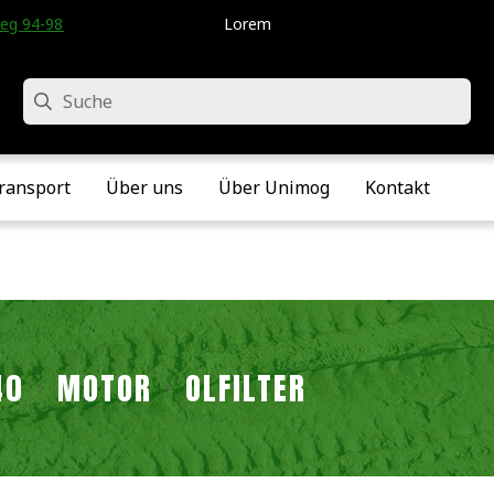
eg 94-98 • Velddriel • Die Niederlande
Lorem
Suche
ransport
Über uns
Über Unimog
Kontakt
40
MOTOR
ÖLFILTER