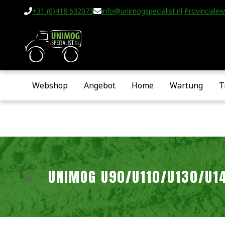
+31 (0)418 632073
info@unimogspecialist.nl
Provincialew
Webshop
Angebot
Home
Wartung
T
UNIMOG U90/U110/U130/U1