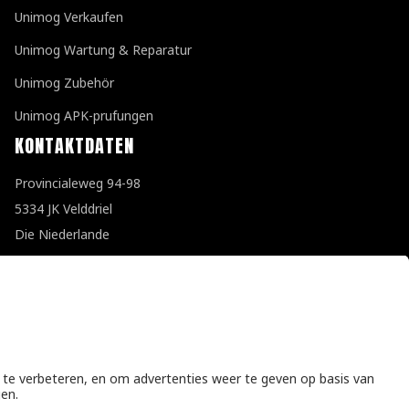
Unimog Verkaufen
Unimog Wartung & Reparatur
Unimog Zubehör
Unimog APK-prufungen
KONTAKTDATEN
Provincialeweg 94-98
5334 JK Velddriel
Die Niederlande
T
+31 (0)418 632073
E
info@unimogspecialist.nl
KvK 85984531