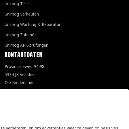
Unimog Teile
Unimog Verkaufen
Unimog Wartung & Reparatur
Unimog Zubehör
Unimog APK-prufungen
KONTAKTDATEN
Provincialeweg 94-98
5334 JK Velddriel
Die Niederlande
T
+31 (0)418 632073
E
info@unimogspecialist.nl
KvK 85984531