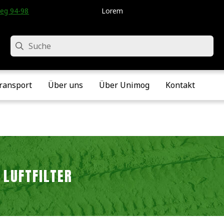
eg 94-98 • Velddriel • Die Niederlande
Lorem
Suche
ransport
Über uns
Über Unimog
Kontakt
LUFTFILTER