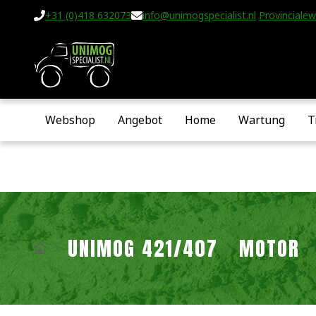
+31 (0)418 632073
info@unimogspecialist.nl
Provincialew
Webshop
Angebot
Home
Wartung
T
UNIMOG 421/407
MOTOR