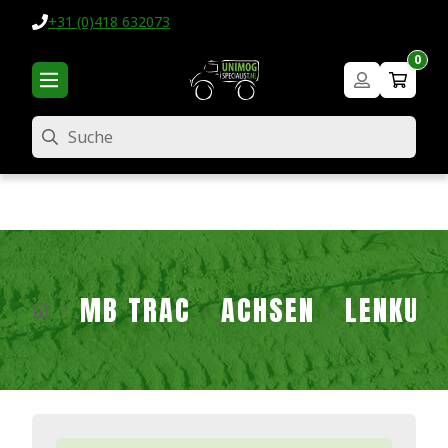
+31 (0)418 632073
0
Suche
MB TRAC
ACHSEN
LENKUNG