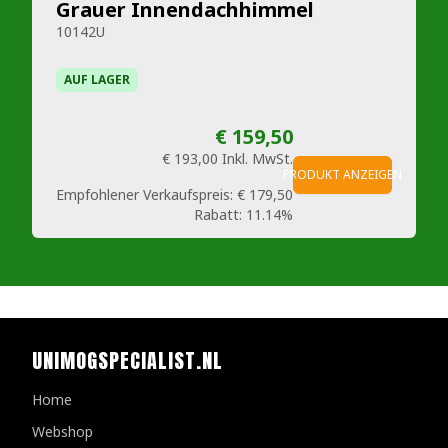
Grauer Innendachhimmel
10142U
AUF LAGER
€ 159,50
€ 193,00
Inkl. MwSt.
PRODUKT ANZEIGEN
Empfohlener Verkaufspreis:
€ 179,50
Rabatt:
11.14%
UNIMOGSPECIALIST.NL
Home
Webshop